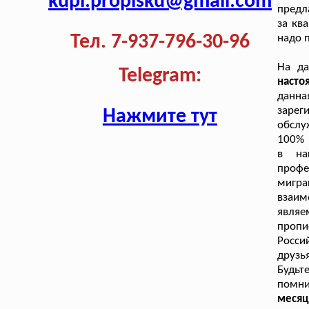
kupi.propisku@gmail.com
предл
за кв
Тел. 7-937-796-30-96
надо 
На д
Telegram:
наст
данна
заре
Нажмите тут
обслу
100% 
в на
профе
мигр
взаим
являе
пропи
Росси
друзь
Будьт
помн
месяц