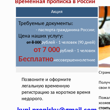
Временная прописка в России
Акция
Требуемые документы:
- паспорта гражданина России;
Цена наших услугу:
от 8 000
рублей - 1 человек (90 дней)
от 7 000
рублей - 1 человек
Бесплатно
несовершеннолетние
Стран
Позвоните и оформите
Получ
легальную временную
свои 
регистрацию за короткое время
Пожал
недорого.
хозяе
стоит