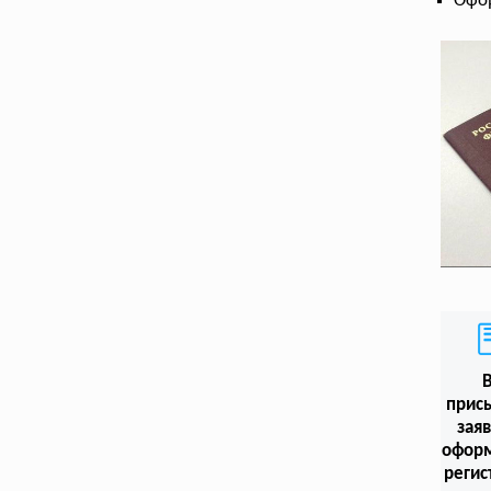
Офо
прис
заяв
офор
регис