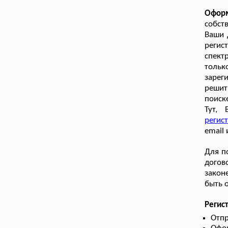
Оформ
собст
Ваши 
регис
спект
толь
зарег
решит
поиск
Тут,
регис
email
Для п
догов
закон
быть 
Регис
Отпр